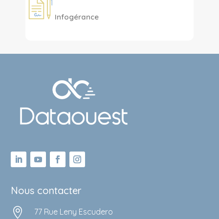
Infogérance
Nous contacter

77 Rue Leny Escudero