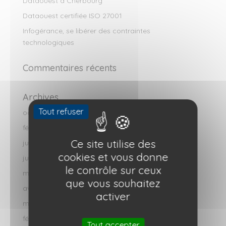
Dataouest à Cherbourg
Dataouest certifiée ISO 27001
Infogérance, se libérer des contraintes
technologiques
Commentaires récents
Archives
Tout refuser
octobre 2025
février 2025
Ce site utilise des
juillet 2024
cookies et vous donne
juin 2024
le contrôle sur ceux
mai 2024
que vous souhaitez
avril 2024
activer
mars 2024
février 2021
Tout accepter