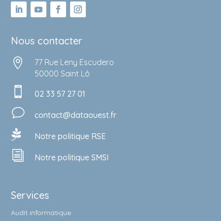
Nous contacter

77 Rue Leny Escudero
50000 Saint Lô

02 33 57 27 01
v
contact@dataouest.fr

Notre politique RSE
i
Notre politique SMSI
Services
Audit informatique