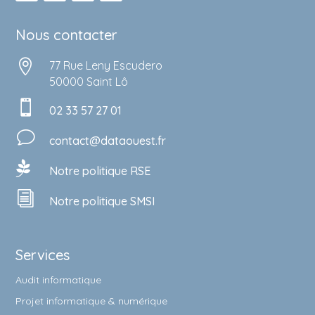
Nous contacter

77 Rue Leny Escudero
50000 Saint Lô

02 33 57 27 01
v
contact@dataouest.fr

Notre politique RSE
i
Notre politique SMSI
Services
Audit informatique
Projet informatique & numérique