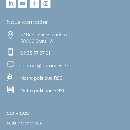
Nous contacter

77 Rue Leny Escudero
50000 Saint Lô

02 33 57 27 01
v
contact@dataouest.fr

Notre politique RSE
i
Notre politique SMSI
Services
Audit informatique