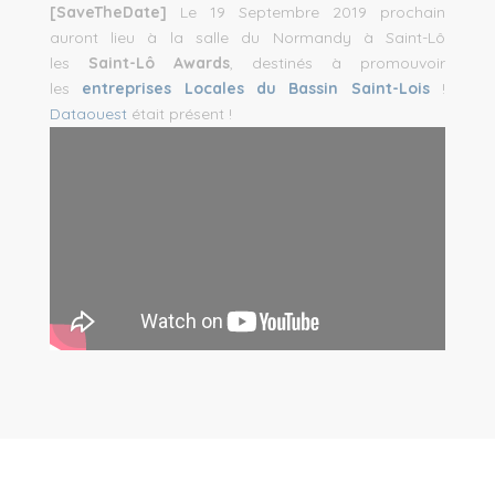
[SaveTheDate]
Le 19 Septembre 2019 prochain
auront lieu à la salle du Normandy à Saint-Lô
les
Saint-Lô Awards
, destinés à promouvoir
les
entreprises Locales du Bassin Saint-Lois
!
Dataouest
était présent !